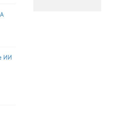
ЛА
е ИИ