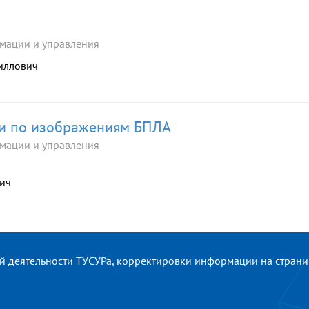
мации и управления
риллович
ии по изображениям БПЛА
мации и управления
вич
ой деятельности ТУСУРа, корректировки информации на стран