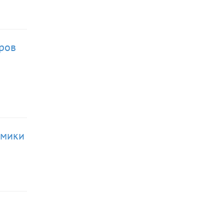
ров
омики