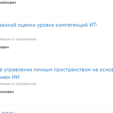
ихайлович
ванной оценки уровня компетенций ИТ-
мации и управления
еевич
 управления личным пространством на осно
нием ИИ
мации и управления
риллович