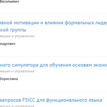
 Васильевич
ивной мотивации и влияния формальных лиде
ской группы
мации и управления
сандрович
вного симулятора для обучения основам экон
мации и управления
 Борисовна
запросов FSICC для функционального языка
мации и управления