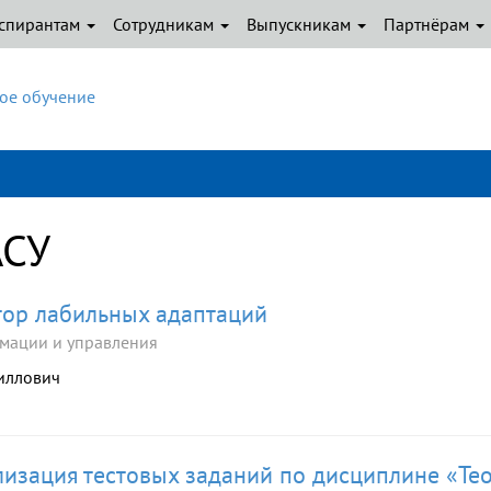
спирантам
Сотрудникам
Выпускникам
Партнёрам
ое обучение
АСУ
ор лабильных адаптаций
мации и управления
риллович
изация тестовых заданий по дисциплине «Те