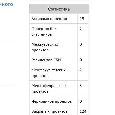
нного
Статистика
Активных проектов
19
Проектов без
2
учаcтников
Межвузовских
0
проектов
Резидентов СБИ
0
Межфакультетских
2
проектов
Межкафедральных
3
проектов
-
Черновиков проектов
0
Закрытых проектов
124