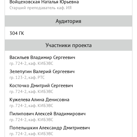
Войцеховская Наталья Юрьевна
Старший преподаватель каф. ИЯ
Аудитория
304 ГК
Участники проекта
Васильев Владимир Сергеевич
гр. 724-2, каф. КИБЭВС
Зелепугин Валерий Сергеевич
гр. 123-2, каф. РТС
Косточко Дмитрий Сергеевич
гр. 724-2, каф. КИБЭВС
Кужелева Алина Денисовна
гр. 724-2, каф. КИБЭВС
Пилипович Алексей Владимирович
гр. 724-2, каф. КИБЭВС
Попелышкин Александр Дмитриевич
гр. 724-2, каф. КИБЭВС