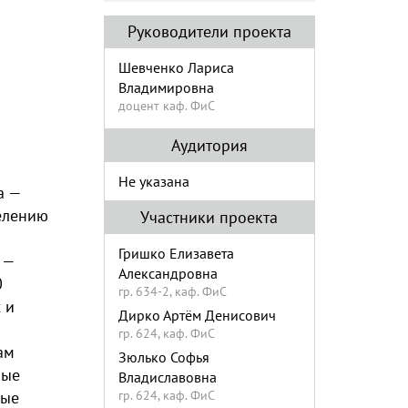
Руководители проекта
Шевченко Лариса
Владимировна
доцент каф. ФиС
Аудитория
Не указана
а —
елению
Участники проекта
Гришко Елизавета
 —
Александровна
0
гр. 634-2, каф. ФиС
 и
Дирко Артём Денисович
гр. 624, каф. ФиС
ам
Зюлько Софья
ные
Владиславовна
ные
гр. 624, каф. ФиС