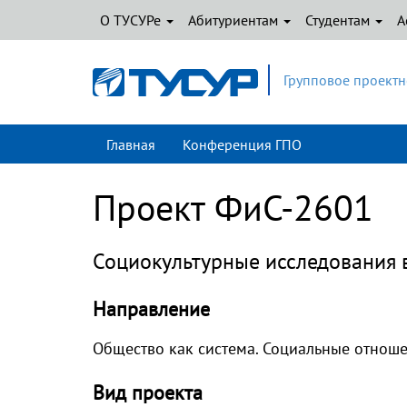
О ТУСУРе
Абитуриентам
Студентам
А
Групповое проектн
Главная
Конференция ГПО
Проект ФиС-2601
Социокультурные исследования в
Направление
Общество как система. Социальные отнош
Вид проекта