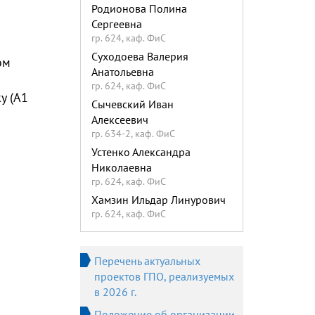
Родионова Полина
Сергеевна
гр. 624, каф. ФиС
Суходоева Валерия
ом
Анатольевна
гр. 624, каф. ФиС
у (А1
Сычевский Иван
Алексеевич
гр. 634-2, каф. ФиС
Устенко Александра
Николаевна
гр. 624, каф. ФиС
Хамзин Ильдар Линурович
гр. 624, каф. ФиС
Перечень актуальных
проектов ГПО, реализуемых
в 2026 г.
Положение об организации